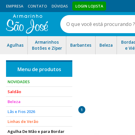
EMPRESA
CONTATO
DÚVIDAS
LOGIN LOJISTA
Armarinhos
Borda
Agulhas
Barbantes
Beleza
Botões e Zíper
e Vié
NOVIDADES
Saldão
É uma tinta acrílica indi
Beleza
antes da aplicação. Também
1
Lãs e Fios 2026
Linhas de Verão
Agulha De Mão e para Bordar