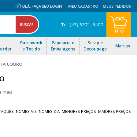
OLÁ,
FAÇA SEU LOGIN
MEU CADASTRO
MEUS PEDIDOS
Tel: (43) 3371-6400
s
Patchwork
Papelaria e
Scrap e
Marcas
Bordar
e Tecido
Embalagens
Decoupage
NTA COURO
ro
a mais
e água, possui uma ótima cobertura e dispensa aplicação de base
e gesso, para couro sintético testar antes de usar. Aproveite as
TAQUES
NOMES A-Z
NOMES Z-A
MENORES PREÇOS
MAIORES PREÇOS
Brasil!