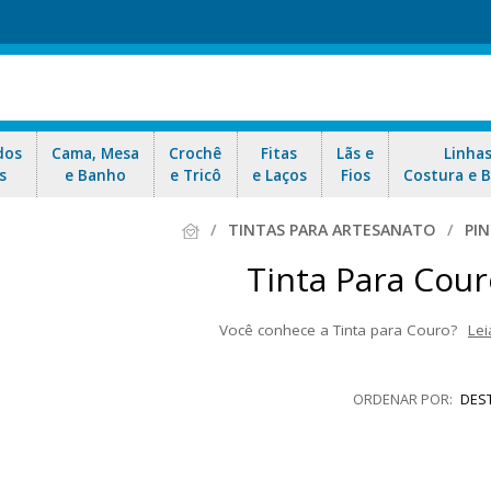
dos
Cama, Mesa
Crochê
Fitas
Lãs e
Linha
s
e Banho
e Tricô
e Laços
Fios
Costura e 
TINTAS PARA ARTESANATO
PI
Tinta Para Cou
Você conhece a Tinta para Couro?
Lei
cada para couro natural e também para restauração do couro. À base d
 é indicada para outras superfícies porosas como: madeira, cerâmica 
DES
ofertas e nosso envio rápido para todo 