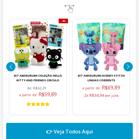
4%
KIT AMIGURUMI COLEÇÃO HELLO
KIT AMIGURUMI DISNEY STITCH
KITTY AND FRIENDS CIRCULO
LINHAS CORRENTE
R$69,89
de:
R$62,29
a partir de:
R$59,89
a partir de:
2x R$34,94
👉 Veja Todos Aqui