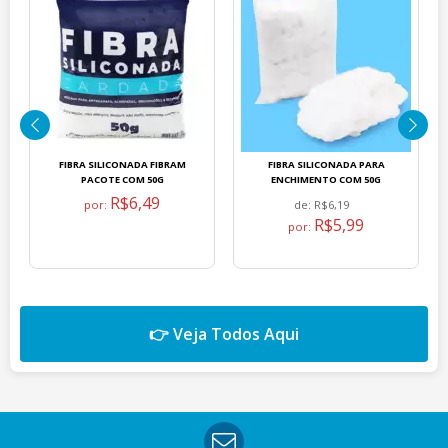
FIBRA SILICONADA FIBRAM
FIBRA SILICONADA PARA
PACOTE COM 50G
ENCHIMENTO COM 50G
R$6,49
por:
de:
R$6,19
R$5,99
por:
👉 Veja Todos Aqui