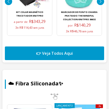
KIT COLAR MAGNÉTICO
MARCADOR DE PONTO CHAKRA
TRICOTADOR KNITPRO
PRATEADO THE MINDFUL
COLLECTION KNITPRO 36632
R$343,29
a partir de:
R$140,29
por:
3x R$114,43
3x R$46,76
👉 Veja Todos Aqui
☁️ Fibra Siliconada✨
LANÇAMENTO
3%