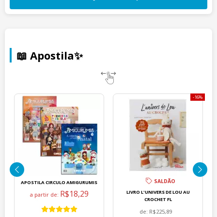
📖 Apostila✨
16%
SALDÃO
APOSTILA CIRCULO AMIGURUMIS
R$18,29
LIVRO L'UNIVERS DE LOU AU
a partir de:
CROCHET FL
de:
R$225,89