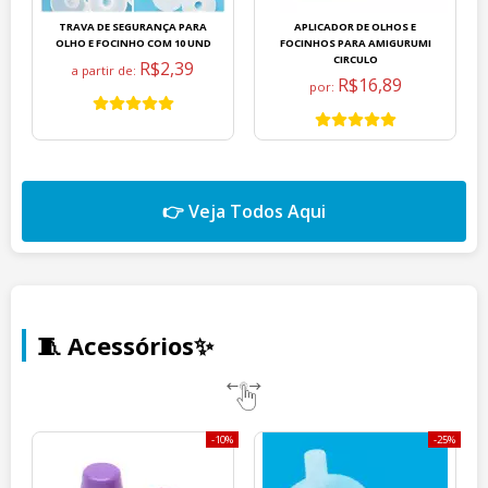
TRAVA DE SEGURANÇA PARA
APLICADOR DE OLHOS E
OLHO E FOCINHO COM 10 UND
FOCINHOS PARA AMIGURUMI
CIRCULO
R$2,39
a partir de:
R$16,89
por:
👉 Veja Todos Aqui
🧵 Acessórios✨
10%
25%