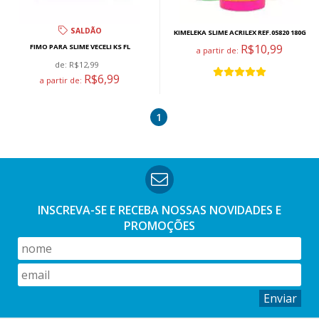
SALDÃO
KIMELEKA SLIME ACRILEX REF.05820 180G
R$10,99
FIMO PARA SLIME VECELI KS FL
a partir de:
de:
R$12,99
R$6,99
a partir de:
1
INSCREVA-SE E RECEBA NOSSAS
NOVIDADES E
PROMOÇÕES
Enviar