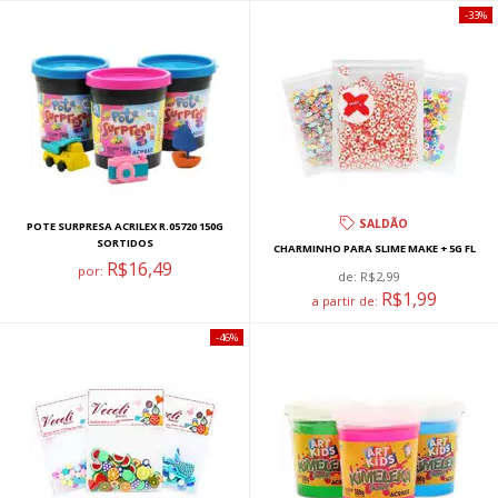
33%
SALDÃO
POTE SURPRESA ACRILEX R.05720 150G
SORTIDOS
CHARMINHO PARA SLIME MAKE + 5G FL
R$16,49
por:
de:
R$2,99
R$1,99
a partir de:
46%