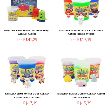
KIMELEKA SLIME MONSTROS DO ESPAÇO
KIMELEKA SLIME MY PET CATS ACRILEX
ACRILEX R.40090
R.05887 180G SORTIDOS
R$41,29
R$17,19
por:
por:
KIMELEKA SLIME MY PET DOGS ACRILEX
KIMELEKA SLIME SQUISHY ACRILEX R.05881
R.05886 180G SORTIDOS
150G SORTIDOS
R$17,19
R$15,39
por:
por: