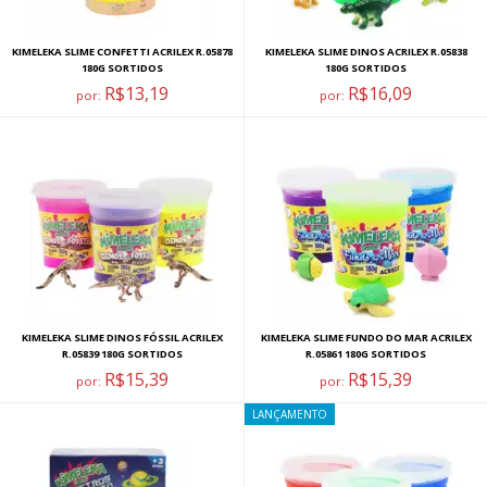
KIMELEKA SLIME CONFETTI ACRILEX R.05878
KIMELEKA SLIME DINOS ACRILEX R.05838
180G SORTIDOS
180G SORTIDOS
R$13,19
R$16,09
por:
por:
KIMELEKA SLIME DINOS FÓSSIL ACRILEX
KIMELEKA SLIME FUNDO DO MAR ACRILEX
R.05839 180G SORTIDOS
R.05861 180G SORTIDOS
R$15,39
R$15,39
por:
por:
LANÇAMENTO