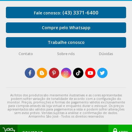
(43) 3371-6400
Fale conosco:
Compre pelo Whatsapp
Trabalhe conosco
Contato
Sobre nós
Dúvidas
As fotos dos produtos são meramente ilustrativas e as cores apresentadas
podem sofrer variação de tonalidade de acordo com a configuração do
monitor. Preços, promoções e formas de pagamento válidos exclusivamente
para compras através da loja virtual e enquanto durar o estoque. Os preços
apresentados são válidos para pagamentos a vista e podem sofrer alterações
sem aviso prévio. Vendas sujeitas a análise e confirmação de dados.
Armarinho São José - Todos os direitos reservados