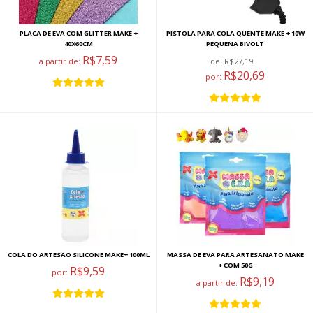
PLACA DE EVA COM GLITTER MAKE +
PISTOLA PARA COLA QUENTE MAKE + 10W
40X60CM
PEQUENA BIVOLT
R$7,59
a partir de:
de:
R$27,19
R$20,69
por:
COLA DO ARTESÃO SILICONE MAKE+ 100ML
MASSA DE EVA PARA ARTESANATO MAKE
+ COM 50G
R$9,59
por:
R$9,19
a partir de: