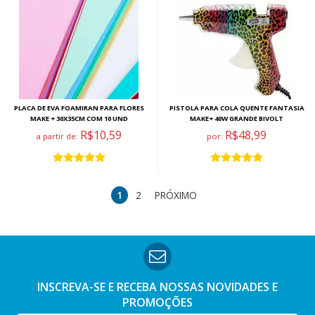
PLACA DE EVA FOAMIRAN PARA FLORES
PISTOLA PARA COLA QUENTE FANTASIA
MAKE + 30X35CM COM 10 UND
MAKE+ 40W GRANDE BIVOLT
R$10,59
R$48,99
a partir de:
por:
1
2
PRÓXIMO
INSCREVA-SE E RECEBA NOSSAS
NOVIDADES E
PROMOÇÕES