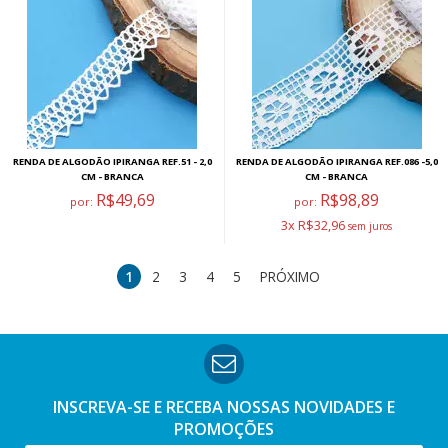
RENDA DE ALGODÃO IPIRANGA REF.51 - 2,0
RENDA DE ALGODÃO IPIRANGA REF.086 -5,0
CM - BRANCA
CM - BRANCA
R$49,69
R$98,89
por:
por:
3x R$32,96
1
2
3
4
5
PRÓXIMO
INSCREVA-SE E RECEBA NOSSAS
NOVIDADES E
PROMOÇÕES