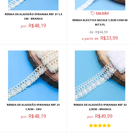
SALDÃO
RENDA DE ALGODÃO IPIRANGA REF.31 1,5
CM - BRANCA
RENDA ELÁSTICA NICOLE 1,5CM COM 50
R$48,19
MTS FL
por:
de:
R$66,99
R$33,99
a partir de:
RENDA DE ALGODÃO IPIRANGA REF.31
RENDA DE ALGODÃO IPIRANGA REF.32
1,5CM - CRU
2,0CM - BRANCA
R$48,19
R$49,99
por:
por: