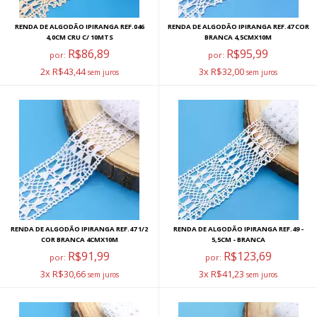
RENDA DE ALGODÃO IPIRANGA REF.046
RENDA DE ALGODÃO IPIRANGA REF.47 COR
4,0CM CRU C/ 10MTS
BRANCA 4,5CMX10M
R$86,89
R$95,99
por:
por:
2x R$43,44
3x R$32,00
RENDA DE ALGODÃO IPIRANGA REF.47 1/2
RENDA DE ALGODÃO IPIRANGA REF.49 -
COR BRANCA 4CMX10M
5,5CM - BRANCA
R$91,99
R$123,69
por:
por:
3x R$30,66
3x R$41,23