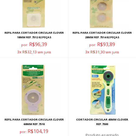
REFIL PARA CORTADOR CIRCULAR CLOVER
REFIL PARA CORTADOR CIRCULAR CLOVER
18MM REF.7512 02 PEÇAS
28MM REF.7514 02 PEÇAS
R$96,39
R$93,89
por:
por:
3x R$32,13
3x R$31,30
REFIL PARA CORTADOR CIRCULAR CLOVER
CORTADOR CIRCULAR 45MM CLOVER
60MM REF.7510
REF.7500
R$104,19
por:
esgotado