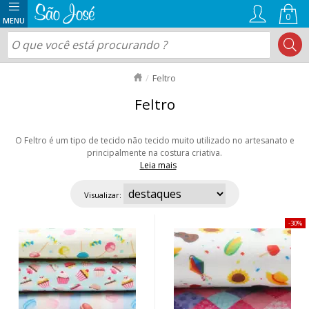
0
Feltro
Feltro
O Feltro é um tipo de tecido não tecido muito utilizado no artesanato e
principalmente na costura criativa.
Leia mais
É produzido com fibras sintéticas e tingido com corantes especiais, que
evitam o desbotamento. Feltro de altíssima qualidade, com toque
Visualizar:
especial, Pode ser cortado em qualquer direção sem desfiar, tem alta
solidez à luz e fricção. Você encontra em diversas cores e estampas.
30%
Aproveite nossas ofertas e envio rápido para todo Brasil!