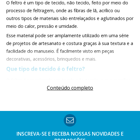
O feltro é um tipo de tecido, não tecido, feito por meio do
processo de feltragem, onde as fibras de lã, acrílico ou
outros tipos de materiais são entrelaçados e aglutinados por
meio do calor, pressão e umidade.
Esse material pode ser amplamente utilizado em uma série
de projetos de artesanato e costura graças à sua textura e a
facilidade do manuseio. É facilmente visto em peças
decorativas, acessórios, brinquedos e mais.
Que tipo de tecido é o feltro?
O feltro é considerado um tecido não tecido, o que significa
Conteúdo completo
que, na verdade, não é tecido ou tricotado por meio de fios.
No lugar disso, ele é formado por meio de compressão e
fusão de fibras, na maioria das vezes lã, acrílico ou a mescla
de ambos.
O que eu posso fazer com feltro?
O feltro é um material de grande versatilidade, podendo ser
INSCREVA-SE E RECEBA NOSSAS
NOVIDADES E