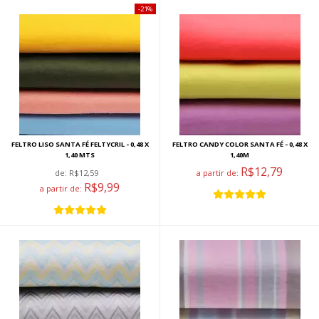
21%
FELTRO LISO SANTA FÉ FELTYCRIL - 0,48 X
FELTRO CANDY COLOR SANTA FÉ - 0,48 X
1,40 MTS
1,40M
R$12,79
de:
R$12,59
a partir de:
R$9,99
a partir de: