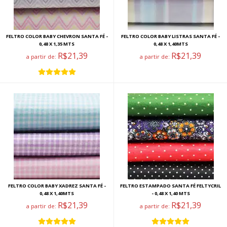
FELTRO COLOR BABY CHEVRON SANTA FÉ -
FELTRO COLOR BABY LISTRAS SANTA FÉ -
0,48 X 1,35 MTS
0,48 X 1,40MTS
R$21,39
R$21,39
a partir de:
a partir de:
FELTRO COLOR BABY XADREZ SANTA FÉ -
FELTRO ESTAMPADO SANTA FÉ FELTYCRIL
0,48 X 1,40MTS
- 0,48 X 1,40 MTS
R$21,39
R$21,39
a partir de:
a partir de: