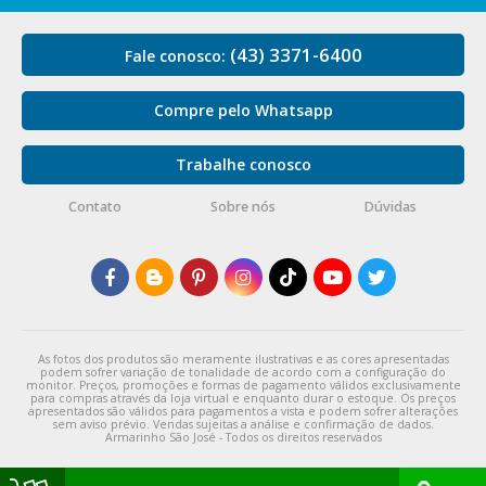
(43) 3371-6400
Fale conosco:
Compre pelo Whatsapp
Trabalhe conosco
Contato
Sobre nós
Dúvidas
As fotos dos produtos são meramente ilustrativas e as cores apresentadas
podem sofrer variação de tonalidade de acordo com a configuração do
monitor. Preços, promoções e formas de pagamento válidos exclusivamente
para compras através da loja virtual e enquanto durar o estoque. Os preços
apresentados são válidos para pagamentos a vista e podem sofrer alterações
sem aviso prévio. Vendas sujeitas a análise e confirmação de dados.
Armarinho São José - Todos os direitos reservados