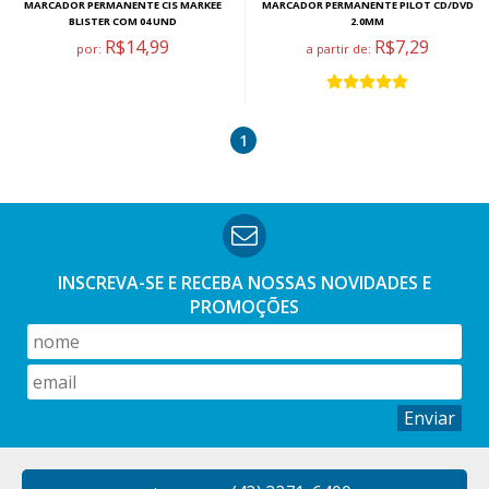
MARCADOR PERMANENTE CIS MARKEE
MARCADOR PERMANENTE PILOT CD/DVD
BLISTER COM 04 UND
2.0MM
R$14,99
R$7,29
por:
a partir de:
1
INSCREVA-SE E RECEBA NOSSAS
NOVIDADES E
PROMOÇÕES
Enviar