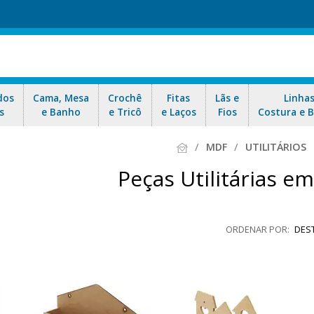
dos
Cama, Mesa
Crochê
Fitas
Lãs e
Linha
s
e Banho
e Tricô
e Laços
Fios
Costura e 
MDF
UTILITÁRIOS
Peças Utilitárias e
DES