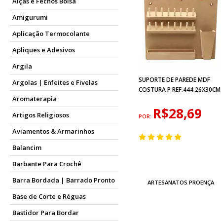
Alças e Fechos Bolsa
Amigurumi
Aplicação Termocolante
Apliques e Adesivos
Argila
SUPORTE DE PAREDE MDF
Argolas | Enfeites e Fivelas
COSTURA P REF.444 26X30CM
Aromaterapia
R$28,69
Artigos Religiosos
POR:
Aviamentos & Armarinhos
Balancim
Barbante Para Crochê
Barra Bordada | Barrado Pronto
ARTESANATOS PROENÇA
Base de Corte e Réguas
Bastidor Para Bordar