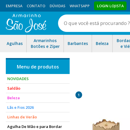
EMPRESA
CONTATO
DÚVIDAS
WHATSAPP
LOGIN LOJISTA
Armarinhos
Borda
Agulhas
Barbantes
Beleza
Botões e Zíper
e Vié
NOVIDADES
Saldão
1
Beleza
Lãs e Fios 2026
Linhas de Verão
Agulha De Mão e para Bordar