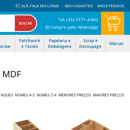
OLÁ,
FAÇA SEU LOGIN
MEU CADASTRO
MEUS PEDIDOS
Tel: (43) 3371-6400
Compre pelo WhatsApp
s
Patchwork
Papelaria e
Scrap e
Marcas
Bordar
e Tecido
Embalagens
Decoupage
m MDF
TAQUES
NOMES A-Z
NOMES Z-A
MENORES PREÇOS
MAIORES PREÇOS