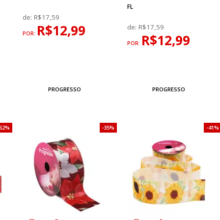
FL
de:
R$17,59
R$12,99
de:
R$17,59
POR:
R$12,99
POR:
PROGRESSO
PROGRESSO
62%
35%
41%