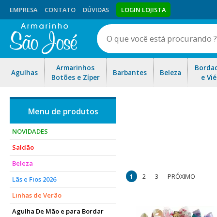
EMPRESA
CONTATO
DÚVIDAS
LOGIN LOJISTA
Armarinhos
Borda
Agulhas
Barbantes
Beleza
Botões e Zíper
e Vié
NOVIDADES
Saldão
são apliques de resina e
Beleza
1
2
3
PRÓXIMO
Lãs e Fios 2026
Linhas de Verão
Agulha De Mão e para Bordar