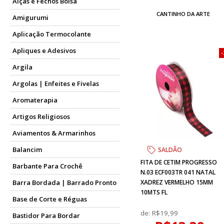
Alças e Fechos Bolsa
CANTINHO DA ARTE
Amigurumi
Aplicação Termocolante
Apliques e Adesivos
Argila
Argolas | Enfeites e Fivelas
Aromaterapia
Artigos Religiosos
Aviamentos & Armarinhos
Balancim
SALDÃO
FITA DE CETIM PROGRESSO
Barbante Para Crochê
N.03 ECF003TR 041 NATAL
XADREZ VERMELHO 15MM
Barra Bordada | Barrado Pronto
10MTS FL
Base de Corte e Réguas
de:
R$19,99
Bastidor Para Bordar