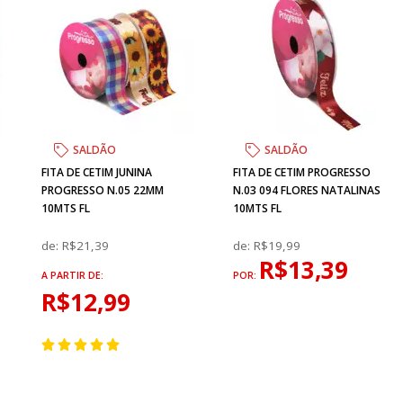
SALDÃO
SALDÃO
FITA DE CETIM JUNINA
FITA DE CETIM PROGRESSO
PROGRESSO N.05 22MM
N.03 094 FLORES NATALINAS
10MTS FL
10MTS FL
de:
R$21,39
de:
R$19,99
R$13,39
A PARTIR DE:
POR:
R$12,99