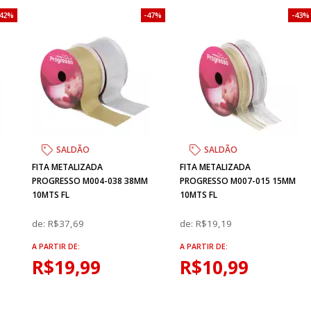
42%
47%
43%
SALDÃO
SALDÃO
FITA METALIZADA
FITA METALIZADA
M
PROGRESSO M004-038 38MM
PROGRESSO M007-015 15MM
10MTS FL
10MTS FL
de:
R$37,69
de:
R$19,19
A PARTIR DE:
A PARTIR DE:
R$19,99
R$10,99