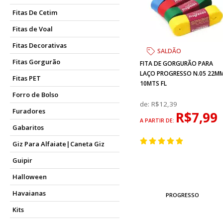
Fitas De Cetim
Fitas de Voal
Fitas Decorativas
SALDÃO
Fitas Gorgurão
FITA DE GORGURÃO PARA
LAÇO PROGRESSO N.05 22M
Fitas PET
10MTS FL
Forro de Bolso
de:
R$12,39
Furadores
R$7,99
A PARTIR DE:
Gabaritos
Giz Para Alfaiate|Caneta Giz
Guipir
Halloween
Havaianas
PROGRESSO
Kits