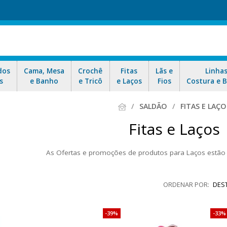
dos
Cama, Mesa
Crochê
Fitas
Lãs e
Linha
s
e Banho
e Tricô
e Laços
Fios
Costura e 
SALDÃO
FITAS E LAÇO
Fitas e Laços
As Ofertas e promoções de produtos para Laços estão 
 emborrachados de diversos temas. As fitas são de gorgurão ou de 
ofertas e envio rápido para todo Bra
DES
39%
33%