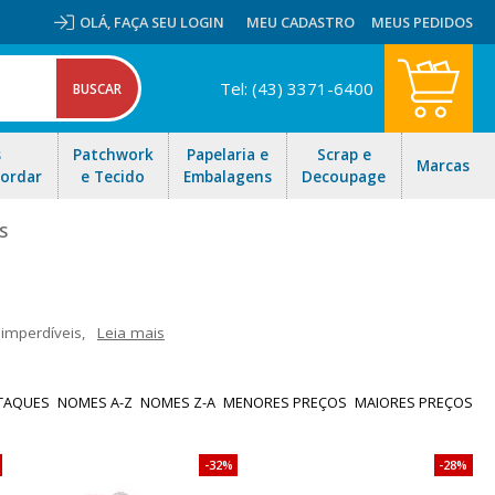
OLÁ,
FAÇA SEU LOGIN
MEU CADASTRO
MEUS PEDIDOS
Tel: (43) 3371-6400
s
Patchwork
Papelaria e
Scrap e
Marcas
Bordar
e Tecido
Embalagens
Decoupage
S
imperdíveis,
Leia mais
cetim com uma enorme variedade de estampas. Aproveite nossas
sil!
TAQUES
NOMES A-Z
NOMES Z-A
MENORES PREÇOS
MAIORES PREÇOS
32%
28%