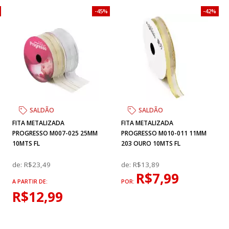
45%
42%
SALDÃO
SALDÃO
FITA METALIZADA
FITA METALIZADA
PROGRESSO M007-025 25MM
PROGRESSO M010-011 11MM
10MTS FL
203 OURO 10MTS FL
de:
R$23,49
de:
R$13,89
R$7,99
A PARTIR DE:
POR:
R$12,99