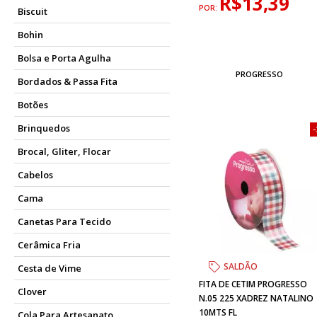
R$13,39
POR:
Biscuit
Bohin
Bolsa e Porta Agulha
PROGRESSO
Bordados & Passa Fita
Botões
Brinquedos
Brocal, Gliter, Flocar
Cabelos
Cama
Canetas Para Tecido
Cerâmica Fria
SALDÃO
Cesta de Vime
FITA DE CETIM PROGRESSO
Clover
N.05 225 XADREZ NATALINO
10MTS FL
Cola Para Artesanato