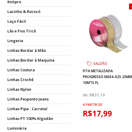
Knitpro
Lacinho & Rococó
Laço Fácil
Lãs e Fios Tricô
Lingerie
Linhas Bordar à Mão
Linhas Bordar à Maquina
SALDÃO
Linhas Costura
FITA METALIZADA
PROGRESSO M004-025 25M
Linhas Crochê
10MTS FL
Linhas Nylon
de:
R$31,19
Linhas Pesponto Jeans
A PARTIR DE:
Linhas Pipa - Carretel
R$17,99
Linhas PT 100% Algodão
Luminária