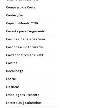
Seja para o uso escolar, pro
Compasso de Corte
confiável e prática. Explore 
Confecções
Conclusão
Copa do Mundo 2026
Agora que você já sabe tudo s
Corante para Tingimento
Armarinho São José você se be
Cordões, Cadarços e Vivo
Cordonê e Fio Encerado
Cortador Circular e Refil
Cortina
Decoupage
Eberle
Elásticos
Embalagens Presente
Entretelas | Colarinhos