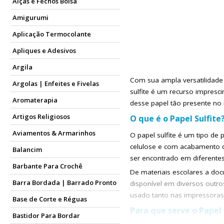
Alças e Fechos Bolsa
Amigurumi
Aplicação Termocolante
Apliques e Adesivos
Argila
Com sua ampla versatilidade
Argolas | Enfeites e Fivelas
sulfite é um recurso impresci
Aromaterapia
desse papel tão presente no 
Artigos Religiosos
O que é o Papel Sulfite
Aviamentos & Armarinhos
O papel sulfite é um tipo de p
celulose e com acabamento qu
Balancim
ser encontrado em diferente
Barbante Para Crochê
De materiais escolares a do
Barra Bordada | Barrado Pronto
disponível em diversos outro
usado tanto nas impressora
Base de Corte e Réguas
Para que serve o Papel 
Bastidor Para Bordar