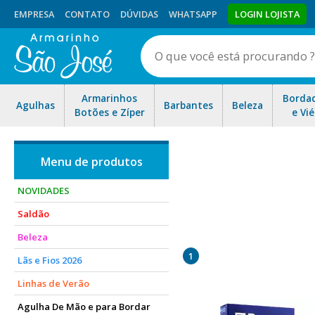
EMPRESA
CONTATO
DÚVIDAS
WHATSAPP
LOGIN LOJISTA
Armarinhos
Borda
Agulhas
Barbantes
Beleza
Botões e Zíper
e Vié
NOVIDADES
Saldão
Trabalhamos com as Melhores
Beleza
de alta velocidade e papel 
1
Lãs e Fios 2026
Linhas de Verão
Agulha De Mão e para Bordar