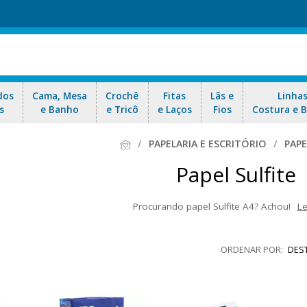
dos
Cama, Mesa
Crochê
Fitas
Lãs e
Linha
s
e Banho
e Tricô
e Laços
Fios
Costura e 
PAPELARIA E ESCRITÓRIO
PAPE
Papel Sulfite
Procurando papel Sulfite A4? Achou!
Le
 marcas de material escolar e para escritório do Brasil. Papel Bran
A4 escolar, ideal para recortar, colar, pintar, escrever, dobrar e desen
DES
criativo lumi. Aproveite as ofertas e nosso envio ráp