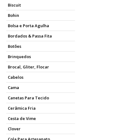
O papel sulfite é extremament
Biscuit
trabalhos escolares. Além di
Bohin
(dobraduras de papel).
Outra utilidade do papel sulf
Bolsa e Porta Agulha
canetas esferográficas, lápis
Bordados & Passa Fita
Qual a diferença entre 
Botões
Embora muitas vezes eles se
Brinquedos
cada termo. O papel sulfite 
Brocal, Gliter, Flocar
Tamanho:
O papel A4 mede 2
Gramatura:
A gramatura vari
Cabelos
Finalidade:
O papel A4 é mais
Cama
escolares e artísticas.
Disponibilidade:
O A4 é o fo
Canetas Para Tecido
Em resumo, todo papel A4 é u
Cerâmica Fria
disponíveis para cada necess
Cesta de Vime
Onde comprar Papel Su
Clover
Para encontrar um papel de su
Cola Para Artesanato
Armarinho São José, que ofe