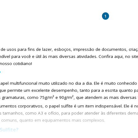
1
 de usos para fins de lazer, esboços, impressão de documentos, cri
ndível para você e útil às mais diversas atividades. Confira aqui, no si
nosso cotidiano!
?
apel multifuncional muito utilizado no dia a dia. Ele é muito conhecido 
e permite um excelente desempenho, tanto para a escrita quanto para
s gramaturas, como 75g/m² e 90g/m², que atendem as mais diversas f
cumentos corporativos, o papel sulfite é um item indispensável. Ele
s tamanhos, como A3 e ofício, para poder atender às diferentes dem
s comuns, quanto em equipamentos mais complexos.
Sulfite?