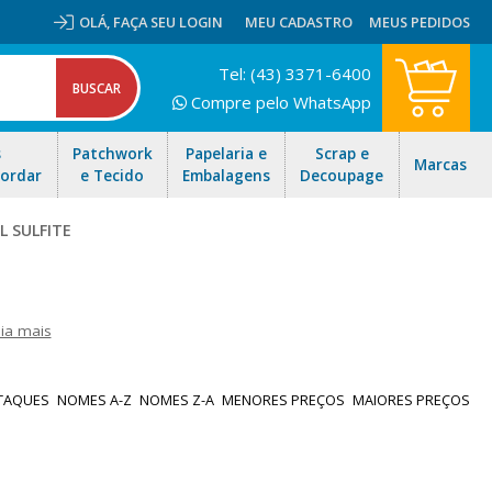
OLÁ,
FAÇA SEU LOGIN
MEU CADASTRO
MEUS PEDIDOS
Tel: (43) 3371-6400
Compre pelo WhatsApp
s
Patchwork
Papelaria e
Scrap e
Marcas
Bordar
e Tecido
Embalagens
Decoupage
L SULFITE
ia mais
co projetado para uso profissional em equipamentos de impressão
har. Além do A4 branco você encontra o papel colorido criativo e o
TAQUES
NOMES A-Z
NOMES Z-A
MENORES PREÇOS
MAIORES PREÇOS
ido para todo Brasil!