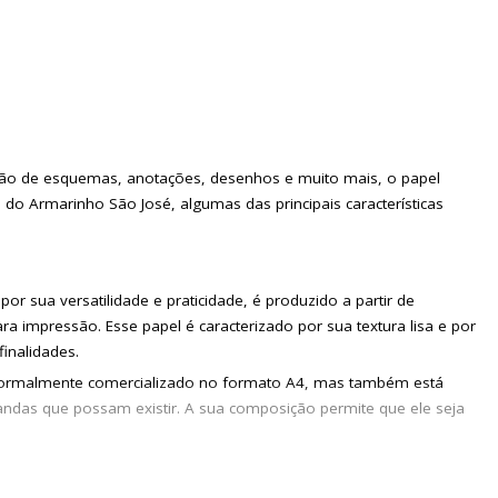
ação de esquemas, anotações, desenhos e muito mais, o papel
te do Armarinho São José, algumas das principais características
por sua versatilidade e praticidade, é produzido a partir de
 impressão. Esse papel é caracterizado por sua textura lisa e por
inalidades.
 é normalmente comercializado no formato A4, mas também está
andas que possam existir. A sua composição permite que ele seja