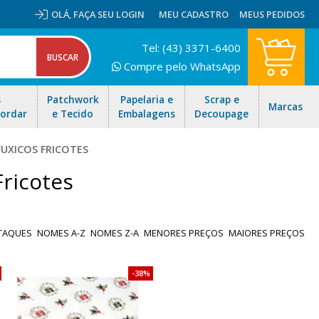
OLÁ,
FAÇA SEU LOGIN
MEU CADASTRO
MEUS PEDIDOS
Tel: (43) 3371-6400
Compre pelo WhatsApp
s
Patchwork
Papelaria e
Scrap e
Marcas
Bordar
e Tecido
Embalagens
Decoupage
FUXICOS FRICOTES
Fricotes
TAQUES
NOMES A-Z
NOMES Z-A
MENORES PREÇOS
MAIORES PREÇOS
38%