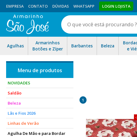
EMPRESA
CONTATO
DÚVIDAS
WHATSAPP
LOGIN LOJISTA
Armarinhos
Borda
Agulhas
Barbantes
Beleza
Botões e Zíper
e Vié
NOVIDADES
Saldão
1
Beleza
Lãs e Fios 2026
Linhas de Verão
Agulha De Mão e para Bordar