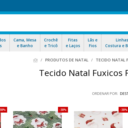
dos
Cama, Mesa
Crochê
Fitas
Lãs e
Linha
s
e Banho
e Tricô
e Laços
Fios
Costura e 
PRODUTOS DE NATAL
TECIDO NATAL 
Tecido Natal Fuxicos 
DES
38%
38%
38%