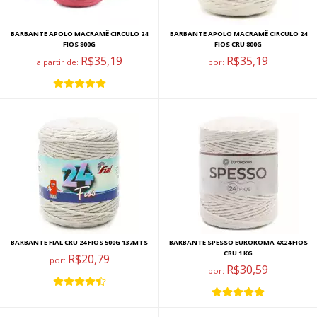
BARBANTE APOLO MACRAMÊ CIRCULO 24
BARBANTE APOLO MACRAMÊ CIRCULO 24
FIOS 800G
FIOS CRU 800G
R$35,19
R$35,19
a partir de:
por:
BARBANTE FIAL CRU 24 FIOS 500G 137MTS
BARBANTE SPESSO EUROROMA 4X24 FIOS
CRU 1 KG
R$20,79
por:
R$30,59
por: