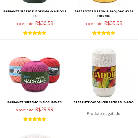
BARBANTE SPESSO EUROROMA 4X24 FIOS 1
BARBANTE AMAZÔNIA SÃO JOÃO 4 X 24
KG
FIOS 1KG
R$30,59
R$35,99
a partir de:
a partir de:
BARBANTE SUPREMO 24 FIOS 192MTS
BARBANTE CADORI CRU 24 FIOS N.24 800G
R$29,99
a partir de:
esgotado