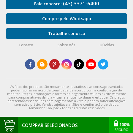
(43) 3371-6400
Fale conosco:
Compre pelo Whatsapp
Trabalhe conosco
Contato
Sobre nós
Dúvidas
As fotos dos produtos são meramente ilustrativas e as cores apresentadas
podem sofrer variação de tonalidade de acordo com a configuração do
monitor. Preços, promoções e formas de pagamento válidos exclusivamente
para compras através da loja virtual e enquanto durar o estoque. Os preços
apresentados são válidos para pagamentos a vista e podem sofrer alterações
sem aviso prévio. Vendas sujeitas a análise e confirmação de dados.
Armarinho São José - Todos os direitos reservados
COMPRAR SELECIONADOS