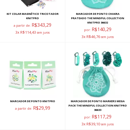
KIT COLAR MAGNÉTICO TRICOTADOR
MARCADOR DE PONTO CHAKRA
KNITPRO
PRATEADO THE MINDFUL COLLECTION
KNITPRO 36632
R$343,29
a partir de:
R$140,29
por:
3x R$114,43
3x R$46,76
MARCADOR DE PONTO KNITPRO
MARCADOR DE PONTO MARKERS MEGA
PACK THE MINDFUL COLLECTION KNITPRO
R$29,99
a partir de:
36633
R$117,29
por:
3x R$39,10