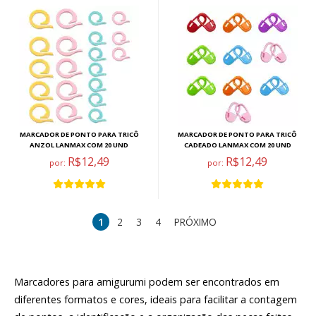
MARCADOR DE PONTO PARA TRICÔ
MARCADOR DE PONTO PARA TRICÔ
ANZOL LANMAX COM 20 UND
CADEADO LANMAX COM 20 UND
R$12,49
R$12,49
por:
por:
1
2
3
4
PRÓXIMO
Marcadores para amigurumi podem ser encontrados em
diferentes formatos e cores, ideais para facilitar a contagem