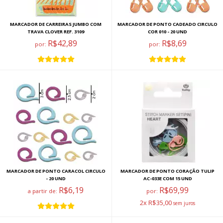
MARCADOR DE CARREIRAS JUMBO COM
MARCADOR DE PONTO CADEADO CIRCULO
TRAVA CLOVER REF. 3109
COR 010 - 20 UND
R$42,89
R$8,69
por:
por:
MARCADOR DE PONTO CARACOL CIRCULO
MARCADOR DE PONTO CORAÇÃO TULIP
- 20 UND
AC-033E COM 15 UND
R$6,19
R$69,99
a partir de:
por:
2x R$35,00