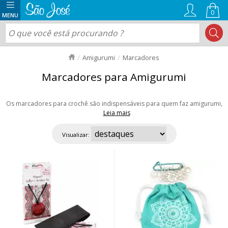
0
Amigurumi
Marcadores
Marcadores para Amigurumi
Os marcadores para crochê são indispensáveis para quem faz amigurumi,
Leia mais
feito especialmente para marcar e separar pontos do crochê e do tricô.
Aproveite nossas ofertas e envio rápido para todo Brasil!
Visualizar: