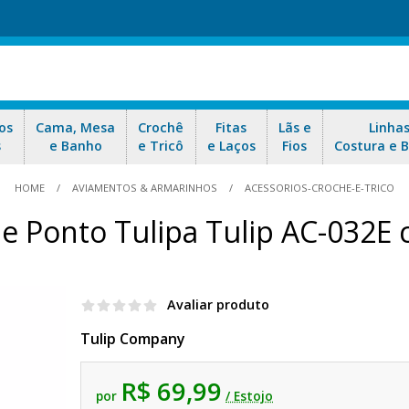
os
Cama, Mesa
Crochê
Fitas
Lãs e
Linha
s
e Banho
e Tricô
e Laços
Fios
Costura e 
HOME
AVIAMENTOS & ARMARINHOS
ACESSORIOS-CROCHE-E-TRICO
e Ponto Tulipa Tulip AC-032E
Avaliar produto
Tulip Company
R$ 69,99
por
/ Estojo