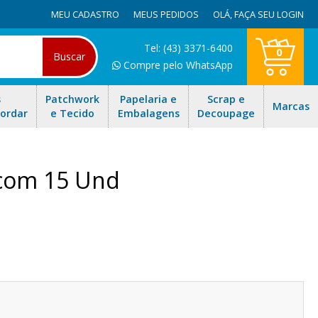
MEU CADASTRO
MEUS PEDIDOS
OLÁ,
FAÇA SEU LOGIN
Tel: (43) 3371-6400
0
Buscar
Compre pelo WhatsApp
s
Patchwork
Papelaria e
Scrap e
Marcas
Bordar
e Tecido
Embalagens
Decoupage
 com 15 Und