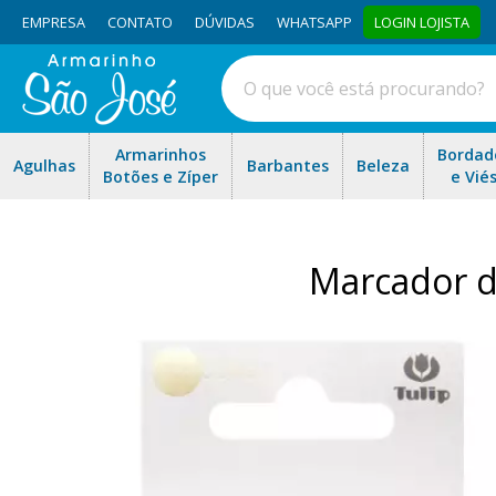
EMPRESA
CONTATO
DÚVIDAS
WHATSAPP
LOGIN LOJISTA
Armarinhos
Bordad
Agulhas
Barbantes
Beleza
Botões e Zíper
e Vié
Marcador d