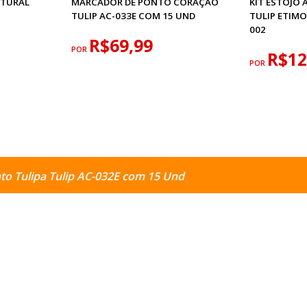
ATURAL
MARCADOR DE PONTO CORAÇÃO
KIT ESTOJO
TULIP AC-033E COM 15 UND
TULIP ETIM
002
R$69,99
POR
R$12
POR
o Tulipa Tulip AC-032E com 15 Und