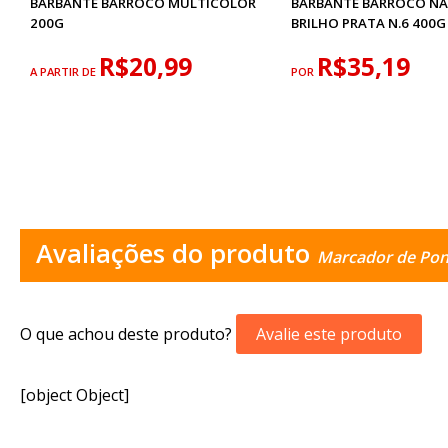
BARBANTE BARROCO MULTICOLOR
BARBANTE BARROCO N
200G
BRILHO PRATA N.6 400G
R$20,99
R$35,19
A PARTIR DE
POR
Avaliações do produto
Marcador de Pont
O que achou deste produto?
Avalie este produto
[object Object]