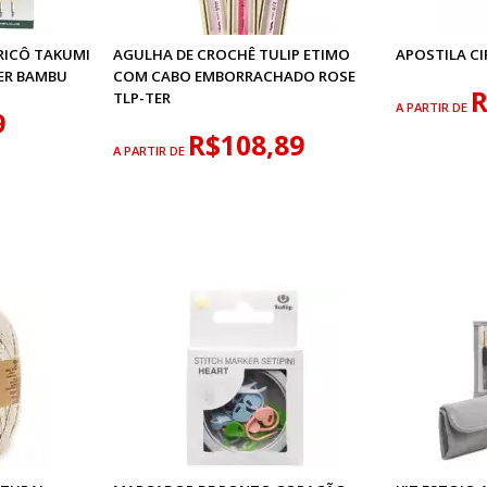
RICÔ TAKUMI
AGULHA DE CROCHÊ TULIP ETIMO
APOSTILA C
ER BAMBU
COM CABO EMBORRACHADO ROSE
R
TLP-TER
A PARTIR DE
9
R$108,89
A PARTIR DE