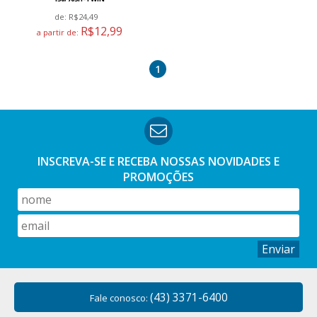
de:
R$24,49
R$12,99
a partir de:
1
INSCREVA-SE E RECEBA NOSSAS
NOVIDADES E
PROMOÇÕES
Enviar
(43) 3371-6400
Fale conosco: