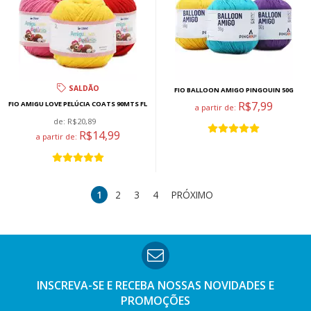
SALDÃO
FIO BALLOON AMIGO PINGOUIN 50G
R$7,99
FIO AMIGU LOVE PELÚCIA COATS 90MTS FL
a partir de:
de:
R$20,89
R$14,99
a partir de:
1
2
3
4
PRÓXIMO
INSCREVA-SE E RECEBA NOSSAS
NOVIDADES E
PROMOÇÕES