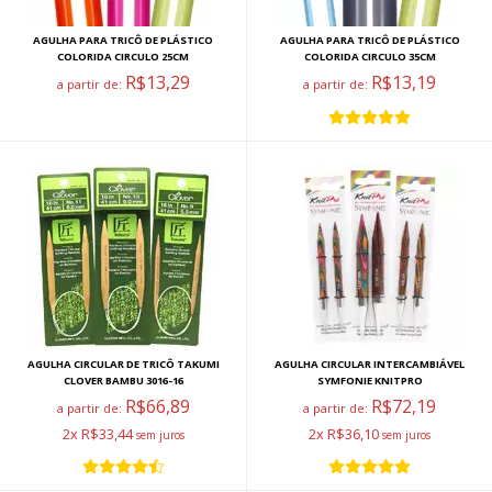
AGULHA PARA TRICÔ DE PLÁSTICO
AGULHA PARA TRICÔ DE PLÁSTICO
COLORIDA CIRCULO 25CM
COLORIDA CIRCULO 35CM
R$13,29
R$13,19
a partir de:
a partir de:
AGULHA CIRCULAR DE TRICÔ TAKUMI
AGULHA CIRCULAR INTERCAMBIÁVEL
CLOVER BAMBU 3016-16
SYMFONIE KNITPRO
R$66,89
R$72,19
a partir de:
a partir de:
2x R$33,44
2x R$36,10