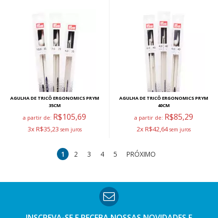
AGULHA DE TRICÔ ERGONOMICS PRYM
AGULHA DE TRICÔ ERGONOMICS PRYM
35CM
40CM
R$105,69
R$85,29
a partir de:
a partir de:
3x R$35,23
2x R$42,64
1
2
3
4
5
PRÓXIMO
INSCREVA-SE E RECEBA NOSSAS
NOVIDADES E