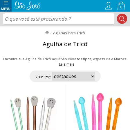
0
Agulhas Para Tricô
Agulha de Tricô
Encontre sua Agulha de Tricô aqui! São diversos tipos, espessura e Marcas.
Leia mais
Temos Agulhas de Tricô: Bambu, de Alumínio, Plástico, Acrílico e não
poderia faltar as agulhas circulares Intercambiável que proporciona
Visualizar:
tricotar sem costura como gorros e golas. Aproveite as ofertas e nosso
envio rápido para todo Brasil!