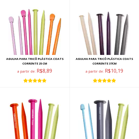
AGULHA PARA TRICÔ PLÁSTICA COATS
AGULHA PARA TRICÔ PLÁSTICA COATS
CORRENTE 25 CM
CORRENTE 37CM
R$8,89
R$10,19
a partir de:
a partir de: