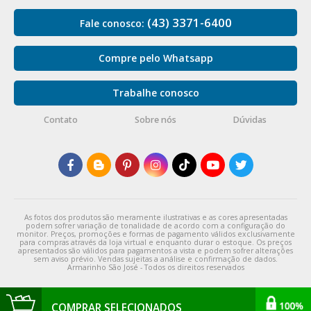
(43) 3371-6400
Fale conosco:
Compre pelo Whatsapp
Trabalhe conosco
Contato
Sobre nós
Dúvidas
As fotos dos produtos são meramente ilustrativas e as cores apresentadas
podem sofrer variação de tonalidade de acordo com a configuração do
monitor. Preços, promoções e formas de pagamento válidos exclusivamente
para compras através da loja virtual e enquanto durar o estoque. Os preços
apresentados são válidos para pagamentos a vista e podem sofrer alterações
sem aviso prévio. Vendas sujeitas a análise e confirmação de dados.
Armarinho São José - Todos os direitos reservados
COMPRAR SELECIONADOS