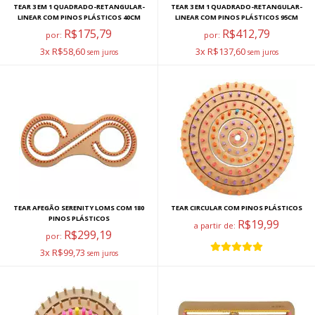
TEAR 3 EM 1 QUADRADO-RETANGULAR-
TEAR 3 EM 1 QUADRADO-RETANGULAR-
LINEAR COM PINOS PLÁSTICOS 40CM
LINEAR COM PINOS PLÁSTICOS 95CM
R$175,79
R$412,79
por:
por:
3x R$58,60
3x R$137,60
TEAR AFEGÃO SERENITY LOMS COM 180
TEAR CIRCULAR COM PINOS PLÁSTICOS
PINOS PLÁSTICOS
R$19,99
a partir de:
R$299,19
por:
3x R$99,73