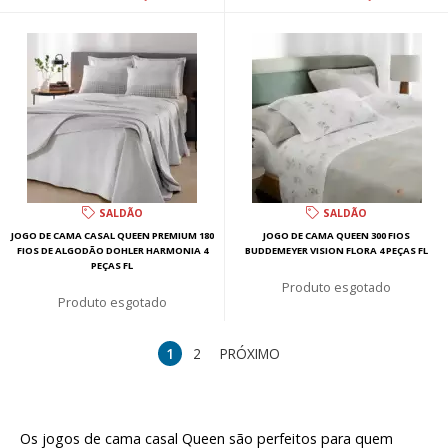
SALDÃO
SALDÃO
JOGO DE CAMA CASAL QUEEN PREMIUM 180
JOGO DE CAMA QUEEN 300 FIOS
FIOS DE ALGODÃO DOHLER HARMONIA 4
BUDDEMEYER VISION FLORA 4 PEÇAS FL
PEÇAS FL
esgotado
esgotado
1
2
PRÓXIMO
Os jogos de cama casal Queen são perfeitos para quem