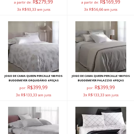
R$279,99
R$169,99
a partir de:
a partir de:
3x R$93,33
3x R$56,66
JOGO DE CAMA QUEEN PERCALLE 180 FIOS
JOGO DE CAMA QUEEN PERCALLE 180 FIOS
BUDDEMEYER ORQUIDÁRIO 4 PEÇAS
BUDDEMEYER PALAZZIO 4 PEÇAS
R$399,99
R$399,99
por:
por:
3x R$133,33
3x R$133,33