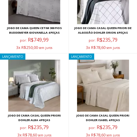
JOGO DE CAMA QUEEN CETIM 300 FIOS
JOGO DE CAMA CASAL QUEEN PRIORI DE
BUDDEMEYER GIOVANELLA 4 PEÇAS
ALGODÃO DOHLER ORION 4 PEÇAS
R$749,99
R$235,79
por:
por:
3x R$250,00
3x R$78,60
LANÇAMENTO
LANÇAMENTO
JOGO DE CAMA CASAL QUEEN PRIORI
JOGO DE CAMA CASAL QUEEN PRIORI
DOHLER ALBA 4 PEÇAS
DOHLER ISABEL 4 PEÇAS
R$235,79
R$235,79
por:
por:
3x R$78,60
3x R$78,60