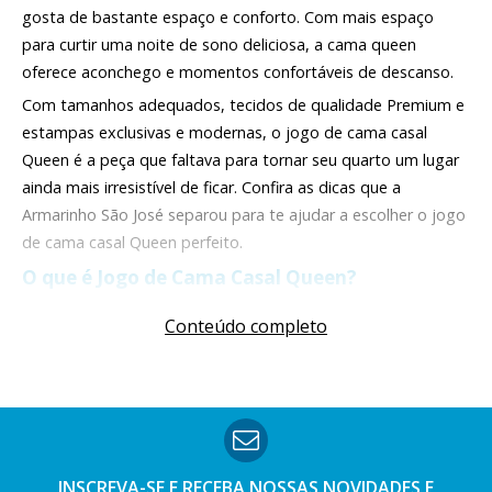
gosta de bastante espaço e conforto. Com mais espaço
para curtir uma noite de sono deliciosa, a cama queen
oferece aconchego e momentos confortáveis de descanso.
Com tamanhos adequados, tecidos de qualidade Premium e
estampas exclusivas e modernas, o jogo de cama casal
Queen é a peça que faltava para tornar seu quarto um lugar
ainda mais irresistível de ficar. Confira as dicas que a
Armarinho São José separou para te ajudar a escolher o jogo
de cama casal Queen perfeito.
O que é Jogo de Cama Casal Queen?
Um jogo de cama casal Queen é um conjunto composto por
Conteúdo completo
peças de roupa de cama. Essas peças precisam ter o
tamanho adequado e a qualidade necessária para serem
utilizadas em uma cama Queen Size. Por essas camas serem
maiores, elas necessitam de peças de alta durabilidade e que
tenham tecido de qualidade.
INSCREVA-SE E RECEBA NOSSAS
NOVIDADES E
A composição e a quantidade de peças vão variar conforme