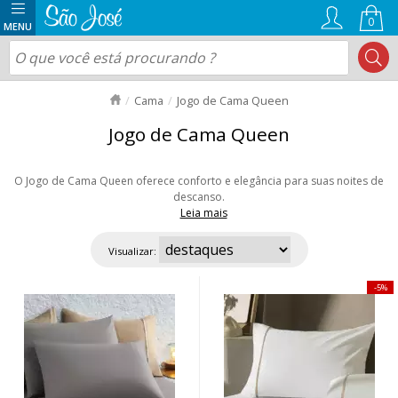
0
Cama
Jogo de Cama Queen
Jogo de Cama Queen
O Jogo de Cama Queen oferece conforto e elegância para suas noites de
descanso.
Leia mais
Disponível em diferentes tecidos e cores, ele transforma o ambiente do
seu quarto com suavidade e sofisticação. Com opções de alta qualidade e
Visualizar:
durabilidade, você encontra modelos que atendem a todos os gostos.
Aproveite nossas ofertas exclusivas e frete rápido para todo o Brasil!
5%