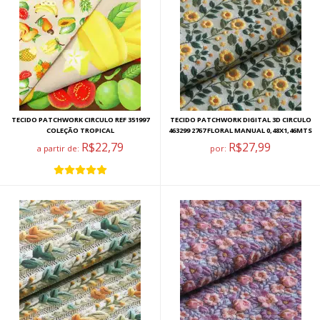
TECIDO PATCHWORK CIRCULO REF 351997
TECIDO PATCHWORK DIGITAL 3D CIRCULO
COLEÇÃO TROPICAL
463299 2767 FLORAL MANUAL 0,48X1,46MTS
R$22,79
R$27,99
a partir de:
por: