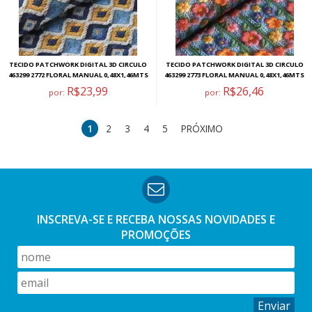
TECIDO PATCHWORK DIGITAL 3D CIRCULO
TECIDO PATCHWORK DIGITAL 3D CIRCULO
463299 2772 FLORAL MANUAL 0,48X1,46MTS
463299 2773 FLORAL MANUAL 0,48X1,46MTS
R$23,99
R$26,46
por:
por:
1
2
3
4
5
PRÓXIMO
INSCREVA-SE E RECEBA NOSSAS
NOVIDADES E
PROMOÇÕES
Enviar