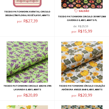
SALDÃO
TECIDO PATCHWORK AVENTAL CIRCULO
385204 2706 FLORAL ROSÊ 0,61X1,46MTS
TECIDO PATCHWORK CIRCULO 351997 2360
R$27,39
CAVEIRAS 0,48X1,46MTS FL
por:
de:
R$29,59
R$15,99
por:
TECIDO PATCHWORK CIRCULO 430218 2705
TECIDO PATCHWORK CÍRCULO COLEÇÃO
LAVANDA 0,48X1,46MTS
ABÓBORA 416525 2640 0,48X1,46MTS
R$20,89
R$20,99
por:
por: