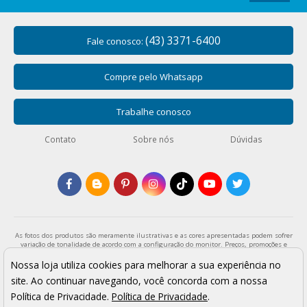
(43) 3371-6400
Fale conosco:
Compre pelo Whatsapp
Trabalhe conosco
Contato
Sobre nós
Dúvidas
As fotos dos produtos são meramente ilustrativas e as cores apresentadas podem sofrer
variação de tonalidade de acordo com a configuração do monitor. Preços, promoções e
formas de pagamento válidos exclusivamente para compras através da loja virtual e
enquanto durar o estoque. Os preços apresentados são válidos para pagamentos a vista
Nossa loja utiliza cookies para melhorar a sua experiência no
e podem sofrer alterações sem aviso prévio. Vendas sujeitas a análise e confirmação de
site. Ao continuar navegando, você concorda com a nossa
dados.
Armarinho São José - Todos os direitos reservados
Política de Privacidade.
Política de Privacidade
.