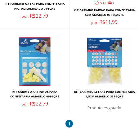
SALDÃO
KIT CARIMBO NATAL PARA CONFEITARIA
NATAL ILUMINADO 7 PEÇAS
KIT CARIMBO PAIXÃO PARA CONFEITARIA
R$22,79
5CM AMARELO 05 PEÇAS FL
por:
R$11,99
por:
KIT CARIMBO RATINHOS PARA
KIT CARIMBO LETRAS PARA CONFEITARIA
CONFEITARIA AMARELO 09 PEÇAS
1,5CM AMARELO 35 PEÇAS
R$22,79
por:
esgotado
1