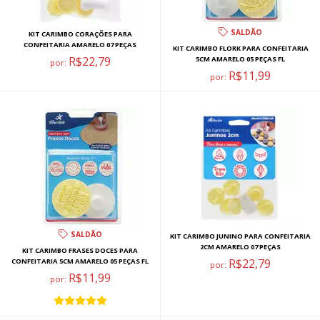
SALDÃO
KIT CARIMBO CORAÇÕES PARA
CONFEITARIA AMARELO 07 PEÇAS
KIT CARIMBO FLORK PARA CONFEITARIA
R$22,79
5CM AMARELO 05 PEÇAS FL
por:
R$11,99
por:
SALDÃO
KIT CARIMBO JUNINO PARA CONFEITARIA
2CM AMARELO 07 PEÇAS
KIT CARIMBO FRASES DOCES PARA
R$22,79
CONFEITARIA 5CM AMARELO 05 PEÇAS FL
por:
R$11,99
por: