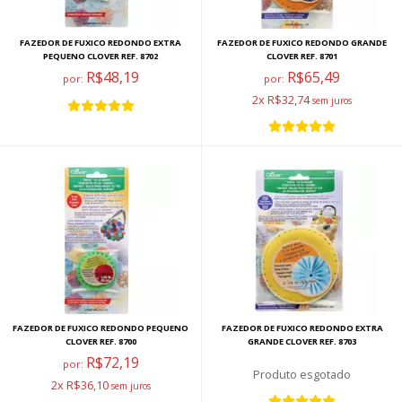
FAZEDOR DE FUXICO REDONDO EXTRA
FAZEDOR DE FUXICO REDONDO GRANDE
PEQUENO CLOVER REF. 8702
CLOVER REF. 8701
R$48,19
R$65,49
por:
por:
2x R$32,74
FAZEDOR DE FUXICO REDONDO PEQUENO
FAZEDOR DE FUXICO REDONDO EXTRA
CLOVER REF. 8700
GRANDE CLOVER REF. 8703
R$72,19
por:
esgotado
2x R$36,10