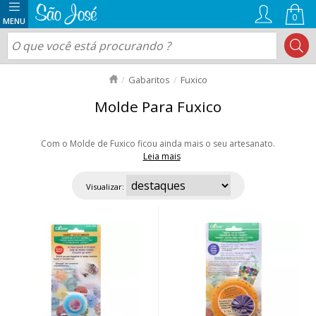
0
Gabaritos
Fuxico
Molde Para Fuxico
Com o Molde de Fuxico ficou ainda mais o seu artesanato.
Leia mais
Feito de plástico super-resistente, tem o formato redondo, permitindo que
o fuxico fique bem modelado e com os pontos uniformes de maneira fácil
Visualizar:
e rápida. Encontre diversos tamanhos e formatos. Aproveite nossas
ofertas e envio rápido para todo Brasil!