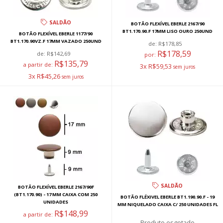
SALDÃO
BOTÃO FLEXÍVEL EBERLE 2167/90
BT1.170.90.F 17MM LISO OURO 250UND
BOTÃO FLEXÍVEL EBERLE 1177/90
BT1.170.90VZ.F 17MM VAZADO 250UND
de:
R$178,85
R$178,59
de:
R$142,69
por:
R$135,79
a partir de:
3x R$59,53
3x R$45,26
SALDÃO
BOTÃO FLEXÍVEL EBERLE 2167/90F
(BT1.170.90) - 17 MM CAIXA COM 250
BOTÃO FLÉXIVEL EBERLE BT1.190.90.F - 19
UNIDADES
MM NIQUELADO CAIXA C/ 250 UNIDADES FL
R$148,99
a partir de:
esgotado