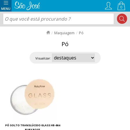
0
Maquiagem
Pó
Pó
Visualizar:
PÓ SOLTO TRANSLÚCIDO GLASS HB-864
RUBY ROSE