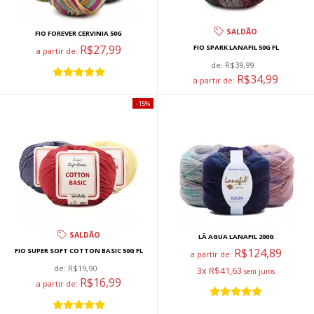
SALDÃO
FIO FOREVER CERVINIA 50G
R$27,99
FIO SPARK LANAFIL 50G FL
a partir de:
de:
R$39,99
R$34,99
a partir de:
15%
SALDÃO
LÃ AGUA LANAFIL 200G
R$124,89
FIO SUPER SOFT COTTON BASIC 50G FL
a partir de:
de:
R$19,90
3x R$41,63
R$16,99
a partir de: