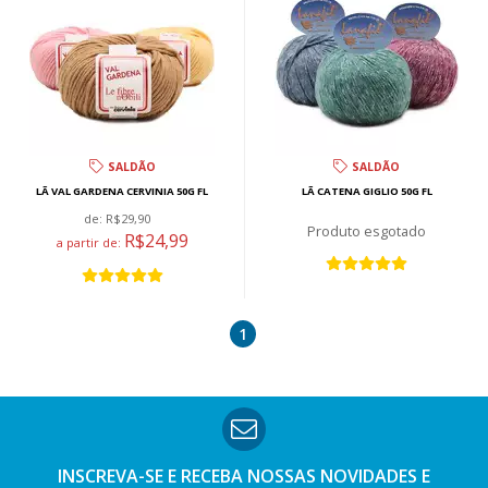
SALDÃO
SALDÃO
LÃ VAL GARDENA CERVINIA 50G FL
LÃ CATENA GIGLIO 50G FL
de:
R$29,90
esgotado
R$24,99
a partir de:
1
INSCREVA-SE E RECEBA NOSSAS
NOVIDADES E