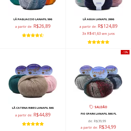
LÃ PAGLIACCIO LANAFIL 50G
LÃ AGUA LANAFIL 200G
R$26,89
R$124,89
a partir de:
a partir de:
3x R$41,63
13%
SALDÃO
LÃ CATENA RIBES LANAFIL 50G
R$44,89
FIO SPARK LANAFIL 50G FL
a partir de:
de:
R$39,99
R$34,99
a partir de: