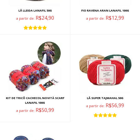
LÃ LLEIDA LANAFIL 50G
FIO RAVENA ARAN LANAFIL 100G
R$24,90
R$12,99
a partir de:
a partir de:
KIT DE TRICÔ CACHECOL NOVITÀ SCARF
LÃ SUPER TAJMAHAL 50G
LANAFIL 100G
R$56,99
a partir de:
R$50,99
a partir de: