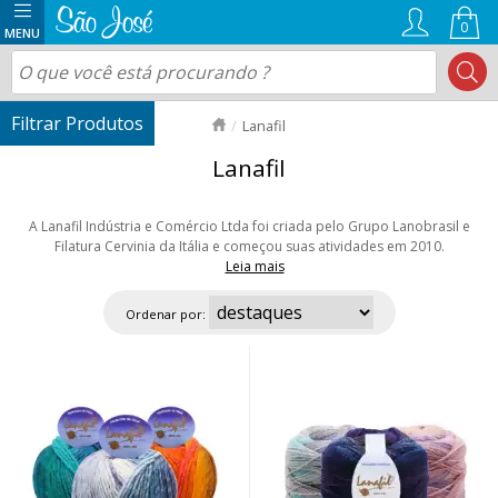
0
Lanafil
Lanafil
A Lanafil Indústria e Comércio Ltda foi criada pelo Grupo Lanobrasil e
Filatura Cervinia da Itália e começou suas atividades em 2010.
Leia mais
Produzimos uma ampla variedade de linhas de produtos especiais, que
são amplamente estudadas por profissionais altamente qualificados na
Ordenar por:
Europa, onde a moda é extremamente exigente. Nossos produtos
acompanham todas as tendências de cores e texturas e são focados no
diversificado mercado brasileiro. Na Lanafil, a moda está em suas mãos
em todas as estações.