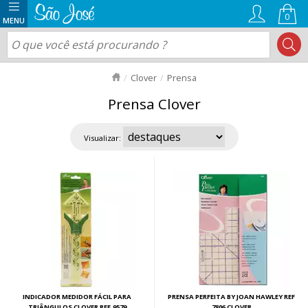
0
Clover
Prensa
Prensa Clover
Visualizar:
INDICADOR MEDIDOR FÁCIL PARA
PRENSA PERFEITA BY JOAN HAWLEY REF
TRIÂNGULOS CLOVER REF.9579
7806 CLOVER