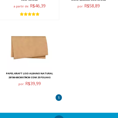
R$46,39
R$58,89
a partir de:
por:
PAPEL KRAFT LISO ALBANO NATURAL
28156 68CMX79CM COM 25 FOLHAS
R$39,99
por:
1