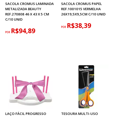
SACOLA CROMUS LAMINADA
SACOLA CROMUS PAPEL
METALIZADA BEAUTY
REF.1001015 VERMELHA
REF.270808 46 X 43 X 5 CM
26X19,5X9,5CM C/10 UNID
C/10 UNID
R$38,39
POR
R$94,89
POR
LAÇO FÁCIL PROGRESSO
TESOURA MULTI-USO