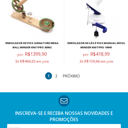
ENROLADOR DE FIOS SIGNATURE MEGA
ENROLADOR DE LÃS E FIOS MANUAL WOOL
BALL WINDER KNITPRO 35002
WINDER KNITPRO 10941
R$1399,90
R$418,99
por:
por:
3x R$466,63
3x R$139,66
1
2
PRÓXIMO
INSCREVA-SE E RECEBA NOSSAS
NOVIDADES E
PROMOÇÕES