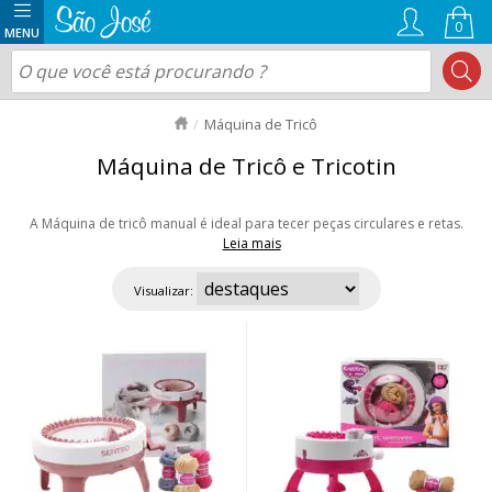
0
Máquina de Tricô
Máquina de Tricô e Tricotin
A Máquina de tricô manual é ideal para tecer peças circulares e retas.
Leia mais
São diversos tamanhos de diâmetro, proporcionando a confecção de
gorros, cachecóis, luvas, chapéus, meias e muito mais. Encontre também a
Visualizar:
máquina de Tricotin, uma ferramenta que faz os famosos cordões I-cord,
de tricô. Conhecidos popularmente como rabo de gato. Aproveite as
ofertas e nosso envio rápido para todo Brasil!