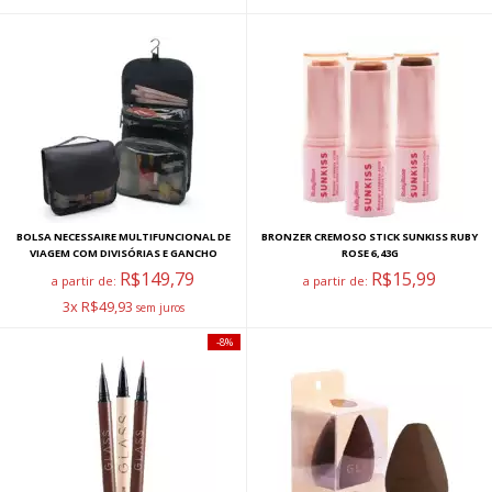
BOLSA NECESSAIRE MULTIFUNCIONAL DE
BRONZER CREMOSO STICK SUNKISS RUBY
VIAGEM COM DIVISÓRIAS E GANCHO
ROSE 6,43G
R$149,79
R$15,99
a partir de:
a partir de:
3x R$49,93
8%