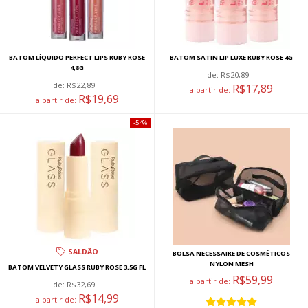
BATOM LÍQUIDO PERFECT LIPS RUBY ROSE
BATOM SATIN LIP LUXE RUBY ROSE 4G
4,8G
de:
R$20,89
de:
R$22,89
R$17,89
a partir de:
R$19,69
a partir de:
54%
SALDÃO
BOLSA NECESSAIRE DE COSMÉTICOS
NYLON MESH
BATOM VELVETY GLASS RUBY ROSE 3,5G FL
R$59,99
a partir de:
de:
R$32,69
R$14,99
a partir de: