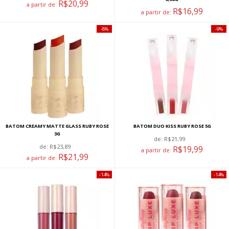
R$20,99
a partir de:
R$16,99
a partir de:
8%
9%
BATOM CREAMY MATTE GLASS RUBY ROSE
BATOM DUO KISS RUBY ROSE 5G
3G
de:
R$21,99
de:
R$23,89
R$19,99
a partir de:
R$21,99
a partir de:
14%
14%