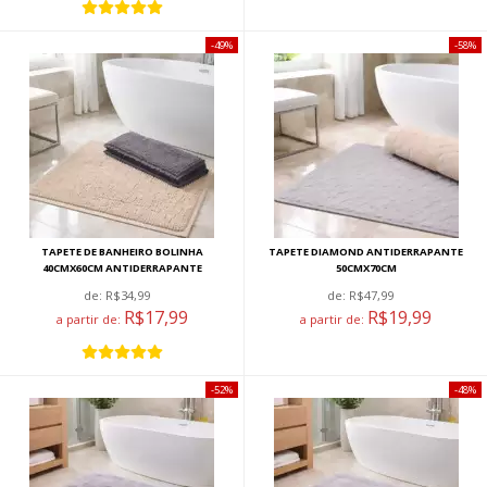
49%
58%
TAPETE DE BANHEIRO BOLINHA
TAPETE DIAMOND ANTIDERRAPANTE
40CMX60CM ANTIDERRAPANTE
50CMX70CM
de:
R$34,99
de:
R$47,99
R$17,99
R$19,99
a partir de:
a partir de:
52%
48%