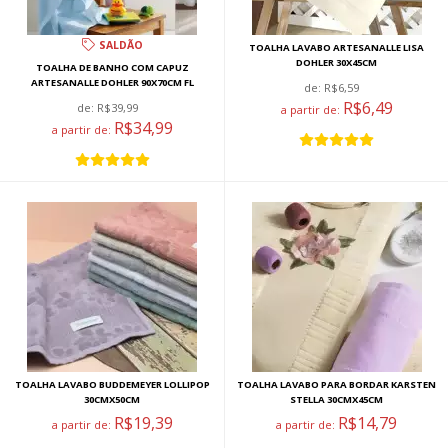
SALDÃO
TOALHA LAVABO ARTESANALLE LISA
DOHLER 30X45CM
TOALHA DE BANHO COM CAPUZ
ARTESANALLE DOHLER 90X70CM FL
de:
R$6,59
R$6,49
de:
R$39,99
a partir de:
R$34,99
a partir de:
TOALHA LAVABO BUDDEMEYER LOLLIPOP
TOALHA LAVABO PARA BORDAR KARSTEN
30CMX50CM
STELLA 30CMX45CM
R$19,39
R$14,79
a partir de:
a partir de: