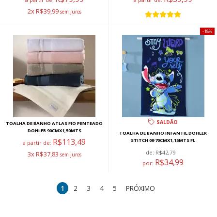
2x R$39,99
18%
SALDÃO
TOALHA DE BANHO ATLAS FIO PENTEADO
DOHLER 90CMX1,50MTS
TOALHA DE BANHO INFANTIL DOHLER
R$113,49
STITCH 09 70CMX1,15MTS FL
a partir de:
de:
R$42,79
3x R$37,83
R$34,99
por:
1
2
3
4
5
PRÓXIMO