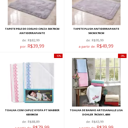
TAPETE PELE DE COELHO CINZA 50X70CM
TAPETE PLUSH ANTIDERRAPANTE
ANTIDERRAPANTE
50CMX70CM
de:
R$82,99
de:
R$95,99
R$39,99
R$49,99
por:
a partir de:
10%
9%
TOALHA COM CAPUZ KYOFA PT MABBER
TOALHA DE BANHO ARTESANALLE LISA
68X90CM
DOHLER 70CMX1,40M
de:
R$88,89
de:
R$43,99
R$79,99
R$39,99
a partir de:
a partir de: