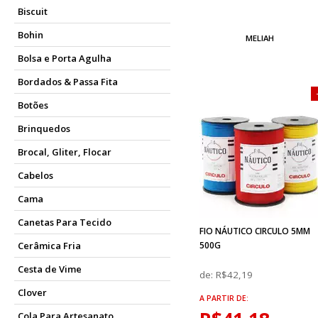
Biscuit
Bohin
MELIAH
Bolsa e Porta Agulha
Bordados & Passa Fita
Botões
Brinquedos
Brocal, Gliter, Flocar
Cabelos
Cama
Canetas Para Tecido
FIO NÁUTICO CIRCULO 5MM
Cerâmica Fria
500G
Cesta de Vime
de:
R$42,19
Clover
A PARTIR DE:
Cola Para Artesanato