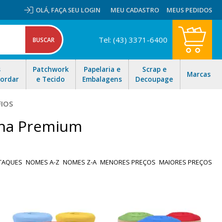
OLÁ,
FAÇA SEU LOGIN
MEU CADASTRO
MEUS PEDIDOS
Tel: (43) 3371-6400
s
Patchwork
Papelaria e
Scrap e
Marcas
Bordar
e Tecido
Embalagens
Decoupage
FIOS
lha Premium
TAQUES
NOMES A-Z
NOMES Z-A
MENORES PREÇOS
MAIORES PREÇOS