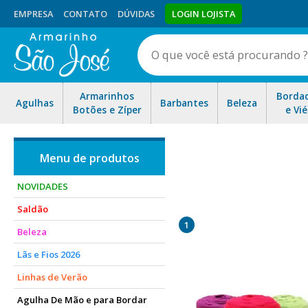
EMPRESA
CONTATO
DÚVIDAS
LOGIN LOJISTA
Armarinhos
Borda
Agulhas
Barbantes
Beleza
Botões e Zíper
e Vié
NOVIDADES
Saldão
1
Beleza
Lãs e Fios 2026
Linhas de Verão
Agulha De Mão e para Bordar