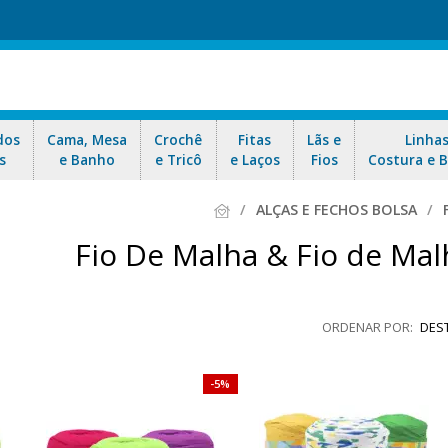
dos
Cama, Mesa
Crochê
Fitas
Lãs e
Linha
s
e Banho
e Tricô
e Laços
Fios
Costura e 
ALÇAS E FECHOS BOLSA
Fio De Malha & Fio de Ma
DES
5%