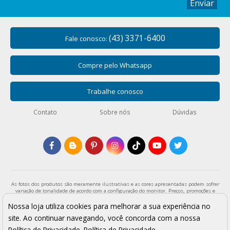
Enviar
(43) 3371-6400
Fale conosco:
Compre pelo Whatsapp
Trabalhe conosco
Contato
Sobre nós
Dúvidas
As fotos dos produtos são meramente ilustrativas e as cores apresentadas podem sofrer
variação de tonalidade de acordo com a configuração do monitor. Preços, promoções e
formas de pagamento válidos exclusivamente para compras através da loja virtual e
enquanto durar o estoque. Os preços apresentados são válidos para pagamentos a vista
Nossa loja utiliza cookies para melhorar a sua experiência no
e podem sofrer alterações sem aviso prévio. Vendas sujeitas a análise e confirmação de
site. Ao continuar navegando, você concorda com a nossa
dados.
Armarinho São José - Todos os direitos reservados
Política de Privacidade.
Política de Privacidade
.