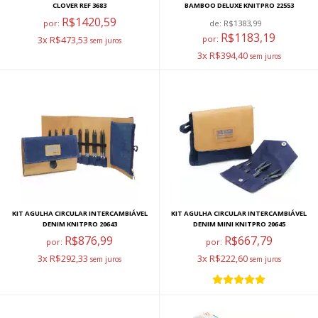
CLOVER REF 3683
BAMBOO DELUXE KNITPRO 22553
R$1420,59
por:
de:
R$1383,99
R$1183,19
3x R$473,53
por:
3x R$394,40
KIT AGULHA CIRCULAR INTERCAMBIÁVEL
KIT AGULHA CIRCULAR INTERCAMBIÁVEL
DENIM KNITPRO 20643
DENIM MINI KNITPRO 20645
R$876,99
R$667,79
por:
por:
3x R$292,33
3x R$222,60