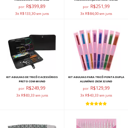
R$399,89
R$251,99
por:
por:
3x R$133,30
3x R$84,00
KIT AGULHAS DE TRICÔ E ACESSÓRIOS
KIT AGULHAS PARA TRICÔ PONTA DUPLA
PRETO COM 60 UND
ALUMÍNIO 25CM 32 UND
R$249,99
R$129,99
por:
por:
3x R$83,33
3x R$43,33