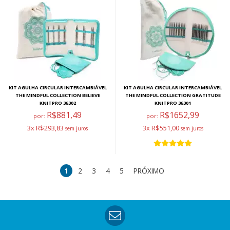
KIT AGULHA CIRCULAR INTERCAMBIÁVEL
KIT AGULHA CIRCULAR INTERCAMBIÁVEL
THE MINDFUL COLLECTION BELIEVE
THE MINDFUL COLLECTION GRATITUDE
KNITPRO 36302
KNITPRO 36301
R$881,49
R$1652,99
por:
por:
3x R$293,83
3x R$551,00
1
2
3
4
5
PRÓXIMO