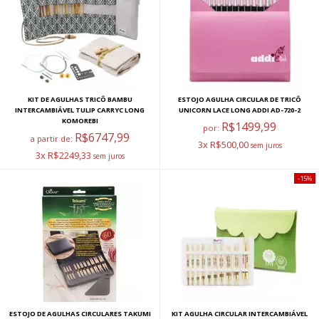
KIT DE AGULHAS TRICÔ BAMBU
ESTOJO AGULHA CIRCULAR DE TRICÔ
INTERCAMBIÁVEL TULIP CARRYC LONG
UNICORN LACE LONG ADDI AD-720-2
KOMOREBI
R$1499,99
por:
R$6747,99
a partir de:
3x R$500,00
3x R$2249,33
15%
ESTOJO DE AGULHAS CIRCULARES TAKUMI
KIT AGULHA CIRCULAR INTERCAMBIÁVEL