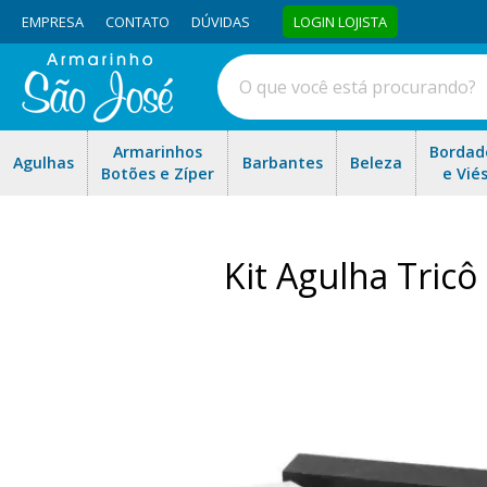
EMPRESA
CONTATO
DÚVIDAS
LOGIN LOJISTA
Armarinhos
Bordad
Agulhas
Barbantes
Beleza
Botões e Zíper
e Vié
Kit Agulha Tricô