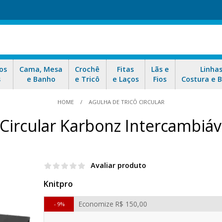
os
Cama, Mesa
Crochê
Fitas
Lãs e
Linha
s
e Banho
e Tricô
e Laços
Fios
Costura e 
HOME
AGULHA DE TRICÔ CIRCULAR
 Circular Karbonz Intercambiá
Avaliar produto
Knitpro
Economize
R$ 150,00
9%