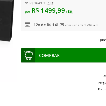
de
R$ 1649,99
/ Kit
R$ 1499,99
por
/ Kit
12x de R$ 141,75
com juros de 1,99% a.m.
Quan
COMPRAR
A
Pergu
Encon