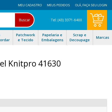
MEU CADASTRO
MEUS PEDIDOS
OLÁ,
FAÇA SEU LOGIN
0
Buscar
Tel: (43) 3371-6400
s
Patchwork
Papelaria e
Scrap e
Marcas
Bordar
e Tecido
Embalagens
Decoupage
vel Knitpro 41630