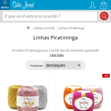
0
Linhas Crochê
Linhas Piratininga
Linhas Piratininga
As Linhas Piratininga para Crochê são de excelente qualidade!
Leia mais
Encontre a Linha perfeita para o seu artesanato: Linha Ayla Brilho, Linha
Fashion Egito, Linha Felpa Textil Piratininga e muito mais. Aproveite nossas
Visualizar:
ofertas e envio rápido para todo Brasil!
48%