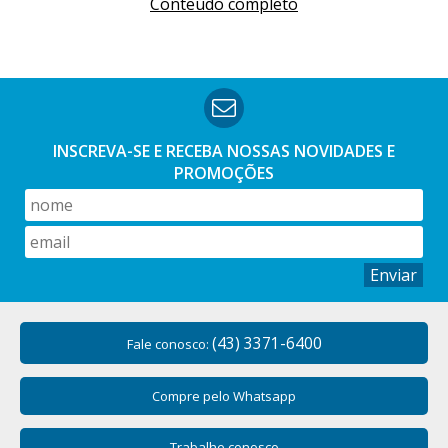
Conteúdo completo
As linhas Piratininga são mais indicadas para a confecção de
peças como tapetes, capas de almofada, bolsas, sousplats e
panos de prato. Outros tipos de peças e projetos que
podem ser criados com esse tipo de linha compreendem:
Caminho de mesa:
devido à diversidade de cores e à
INSCREVA-SE E RECEBA NOSSAS
NOVIDADES E
qualidade das linhas, é possível criar diferentes tipos de
PROMOÇÕES
caminhos de mesa;
Guardanapos:
o material também é ideal para criar
guardanapos em diferentes cores, ou até com combinações
diferentes;
Enviar
Peças de vestuário:
por conta da sua textura, é possível
criar diferentes peças de vestuário com as linhas Piratininga.
(43) 3371-6400
Fale conosco:
Os fios Piratininga também são excelentes para a confecção
de diversos tipos de acessórios. Em geral, também contam
com fios firmes e com boa torção, além de garantir
Compre pelo Whatsapp
durabilidade com fios bem macios que não perdem o brilho
ou cor.
Trabalhe conosco