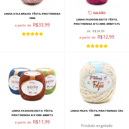
SALDÃO
LINHA AYLA BRILHO TÊXTIL PIRATININGA
100G
LINHA FASHION EGITO TÊXTIL
R$33,99
PIRATININGA 8/12 200G 205MTS FL
a partir de:
de:
R$24,99
R$12,99
a partir de:
LINHA FASHION EGITO TÊXTIL
LINHA FELPA TÊXTIL PIRATININGA CRU
PIRATININGA 8/4 130G 426MTS
200G
R$11,99
a partir de:
esgotado