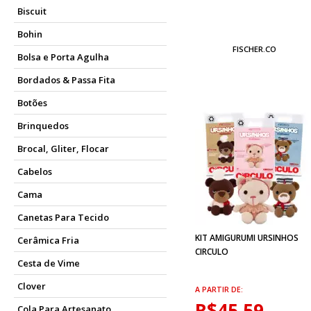
Biscuit
Bohin
FISCHER.CO
Bolsa e Porta Agulha
Bordados & Passa Fita
Botões
Brinquedos
Brocal, Gliter, Flocar
Cabelos
Cama
Canetas Para Tecido
KIT AMIGURUMI URSINHOS
Cerâmica Fria
CIRCULO
Cesta de Vime
Clover
A PARTIR DE:
R$45,59
Cola Para Artesanato