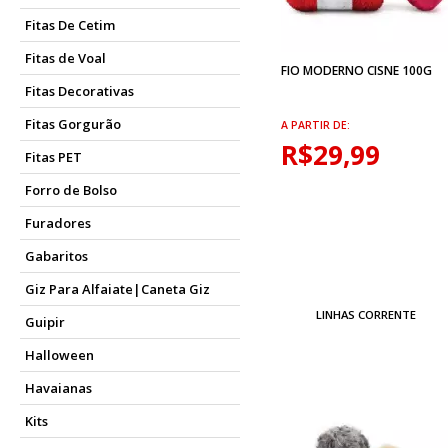
Fitas De Cetim
Fitas de Voal
FIO MODERNO CISNE 100G
Fitas Decorativas
Fitas Gorgurão
A PARTIR DE:
R$29,99
Fitas PET
Forro de Bolso
Furadores
Gabaritos
Giz Para Alfaiate|Caneta Giz
LINHAS CORRENTE
Guipir
Halloween
Havaianas
Kits