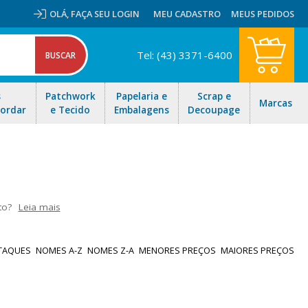
OLÁ,
FAÇA SEU LOGIN
MEU CADASTRO
MEUS PEDIDOS
Tel: (43) 3371-6400
s
Patchwork
Papelaria e
Scrap e
Marcas
Bordar
e Tecido
Embalagens
Decoupage
to?
Leia mais
 para todas as técnicas de artesanato, são produtos nacionais e
ra nossas ofertas e aproveite nosso envio rápido!
TAQUES
NOMES A-Z
NOMES Z-A
MENORES PREÇOS
MAIORES PREÇOS