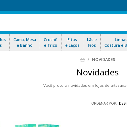
dos
Cama, Mesa
Crochê
Fitas
Lãs e
Linha
s
e Banho
e Tricô
e Laços
Fios
Costura e 
NOVIDADES
Novidades
Você procura novidades em lojas de artesana
 loja recebe diariamente novidades no ramo de armarinhos e aviamento
Os produtos mais vendidos e desejados pelas artesãs do Brasil, confi
DES