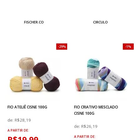
FISCHER.CO
CIRCULO
29%
1%
FIO ATELIÊ CISNE 100G
FIO CRIATIVO MESCLADO
CISNE 100G
de:
R$28,19
de:
R$26,19
A PARTIR DE:
R$19,99
A PARTIR DE: