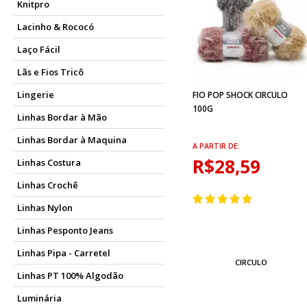
Knitpro
Lacinho & Rococó
Laço Fácil
Lãs e Fios Tricô
Lingerie
FIO POP SHOCK CIRCULO
100G
Linhas Bordar à Mão
Linhas Bordar à Maquina
A PARTIR DE:
R$28,59
Linhas Costura
Linhas Crochê
Linhas Nylon
Linhas Pesponto Jeans
Linhas Pipa - Carretel
CIRCULO
Linhas PT 100% Algodão
Luminária