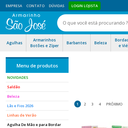
EMPRESA
CONTATO
DÚVIDAS
LOGIN LOJISTA
Armarinhos
Borda
Agulhas
Barbantes
Beleza
Botões e Zíper
e Vié
NOVIDADES
Saldão
Veio ao lugar certo! Nossa
Beleza
importados. 
1
2
3
4
PRÓXIMO
Lãs e Fios 2026
Linhas de Verão
Agulha De Mão e para Bordar