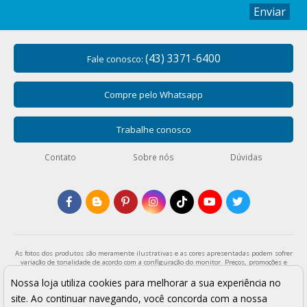
Enviar
(43) 3371-6400
Fale conosco:
Compre pelo Whatsapp
Trabalhe conosco
Contato
Sobre nós
Dúvidas
As fotos dos produtos são meramente ilustrativas e as cores apresentadas podem sofrer
variação de tonalidade de acordo com a configuração do monitor. Preços, promoções e
formas de pagamento válidos exclusivamente para compras através da loja virtual e
enquanto durar o estoque. Os preços apresentados são válidos para pagamentos a vista
Nossa loja utiliza cookies para melhorar a sua experiência no
e podem sofrer alterações sem aviso prévio. Vendas sujeitas a análise e confirmação de
site. Ao continuar navegando, você concorda com a nossa
dados.
Armarinho São José - Todos os direitos reservados