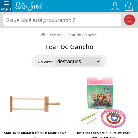
0
Teares
Tear de Gancho
Tear De Gancho
Visualizar:
AGULHA DE GRAMPO CÍRCULO MADEIRA Nº
KIT TEAR PARA AMIGURUMI WE CARE
10
ABOUT REF.2103