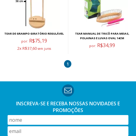
TEAR DE GRAMPO GIRATÓRIO REGULÁVEL
TEAR MANUAL DE TRICÔ PARA MEIAS,
POLAINAS E LUVAS OVAL 14CM
R$75,19
por:
R$34,99
por:
2x R$37,60
1
INSCREVA-SE E RECEBA NOSSAS
NOVIDADES E
PROMOÇÕES