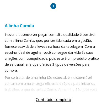
1
A linha Camila
Inovar e desenvolver peças com alta qualidade é possível
com a linha Camila, que, por ser fabricada em algodão,
fornece suavidade e leveza na hora da tecelagem. Com a
escolha ideal de agulha, você consegue dar vida às suas
criações com tranquilidade, pois este é um produto prático
de se trabalhar e que oferece 3 tipos de versões para
compra.
Por se tratar de uma linha tão especial, é indispensável
contar com uma entrega eficiente e rápida para iniciar os
trabalhos o quanto antes. Com o Armarinho São José você,
além de contar com envio rápido para todas as regiões do
Conteúdo completo
Brasil, ainda tem a praticidade de verificar as recomendações