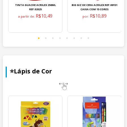
TINTA GUACHE ACRILEX 250ML
BIG GIZ DE CERA ACRILEX REF.09151
REF.02025
CAIXA COM 15 CORES
R$10,49
R$10,89
a partir de:
por:
⭐Lápis de Cor