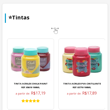
⭐Tintas
TINTA ACRILEX CHALK PAINT
TINTA ACRILEX PVA CINTILANTE
REF.05610 100ML
REF.03710 100ML
R$17,19
R$17,89
a partir de:
a partir de: