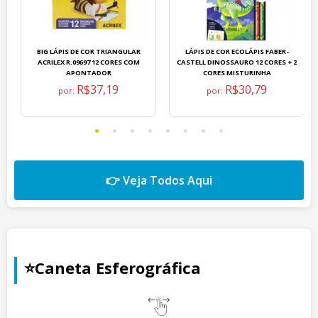
BIG LÁPIS DE COR TRIANGULAR
LÁPIS DE COR ECOLÁPIS FABER-
ACRILEX R.09697 12 CORES COM
CASTELL DINOSSAURO 12 CORES + 2
APONTADOR
CORES MISTURINHA
R$37,19
R$30,79
por:
por:
👉 Veja Todos Aqui
⭐Caneta Esferográfica