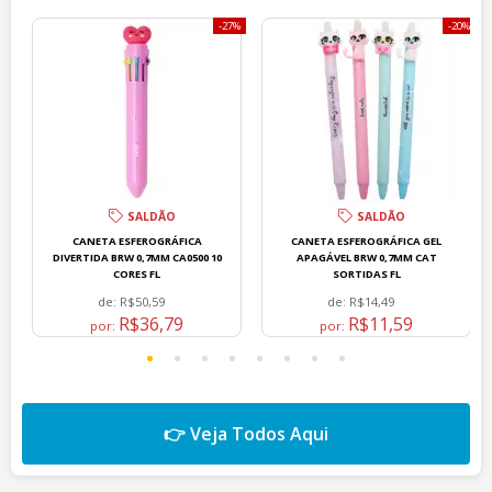
27%
20%
SALDÃO
SALDÃO
CANETA ESFEROGRÁFICA
CANETA ESFEROGRÁFICA GEL
DIVERTIDA BRW 0,7MM CA0500 10
APAGÁVEL BRW 0,7MM CAT
CORES FL
SORTIDAS FL
de:
R$50,59
de:
R$14,49
R$36,79
R$11,59
por:
por:
👉 Veja Todos Aqui