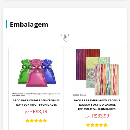
Embalagem
SACO PARA EMBALAGEM CROMUS
SACO PARA EMBALAGEM CROMUS
10X14 SORTIDO - 50 UNIDADES
20X29CM SORTIDO CASUAL
REF.99003124 - 50 UNIDADES
R$8,19
por:
R$33,99
por: