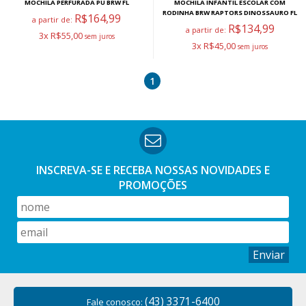
MOCHILA PERFURADA PU BRW FL
MOCHILA INFANTIL ESCOLAR COM
RODINHA BRW RAPTORS DINOSSAURO FL
R$164,99
a partir de:
R$134,99
a partir de:
3x R$55,00
3x R$45,00
1
INSCREVA-SE E RECEBA NOSSAS
NOVIDADES E
PROMOÇÕES
Enviar
(43) 3371-6400
Fale conosco: