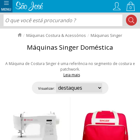
0
Máquinas Costura & Acessórios
Máquinas Singer
Máquinas Singer Doméstica
A Máquina de Costura Singer é uma referência no segmento de costura e
patchwork.
Leia mais
Sua qualidade e tradição ultrapassa gerações, com seus mais de 170 anos
de história. Atualmente, modelos eletrônicos estão em destaque, trazendo
Visualizar:
maior rapidez e possibilidades de pontos às peças. São estáveis,
resistentes e modernas. Aproveite as ofertas e nosso envio rápido para
todo Brasil!