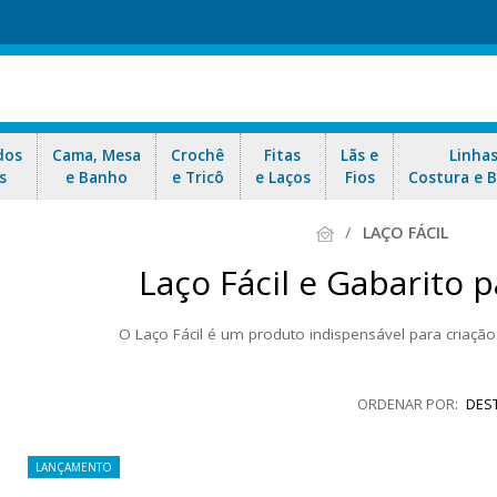
dos
Cama, Mesa
Crochê
Fitas
Lãs e
Linha
s
e Banho
e Tricô
e Laços
Fios
Costura e 
LAÇO FÁCIL
Laço Fácil e Gabarito 
O Laço Fácil é um produto indispensável para criação
zer diversos tipos de laços com fitas de diversos tipos. É possível c
ito para Laço você pode criar laços em poucos minutos. Aproveite noss
DES
LANÇAMENTO