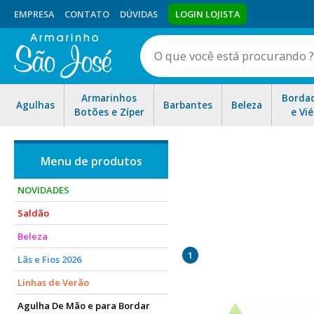
EMPRESA
CONTATO
DÚVIDAS
LOGIN LOJISTA
Armarinhos
Borda
Agulhas
Barbantes
Beleza
Botões e Zíper
e Vié
NOVIDADES
Saldão
Com ele você consegue fa
Beleza
Gabar
1
Lãs e Fios 2026
Linhas de Verão
Agulha De Mão e para Bordar