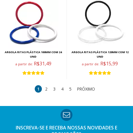
ARGOLA RITAS PLÁSTICA 100MM COM 24
ARGOLA RITAS PLÁSTICA 120MM COM 12
UND
UND
R$31,49
R$15,99
a partir de:
a partir de:
1
2
3
4
5
PRÓXIMO
INSCREVA-SE E RECEBA NOSSAS
NOVIDADES E