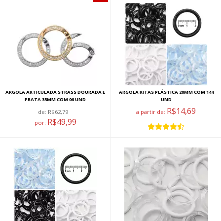
ARGOLA ARTICULADA STRASS DOURADA E
ARGOLA RITAS PLÁSTICA 20MM COM 144
PRATA 35MM COM 06 UND
UND
R$14,69
de:
R$62,79
a partir de:
R$49,99
por: